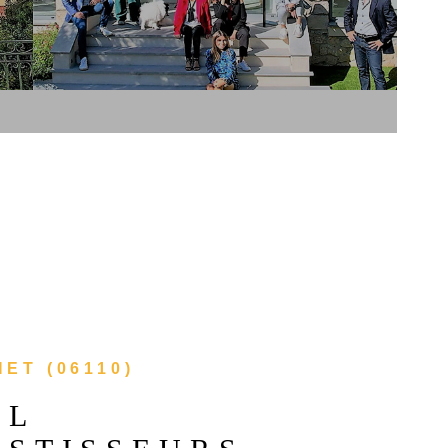
EXPERT
CONTAC
ET (06110)
AL