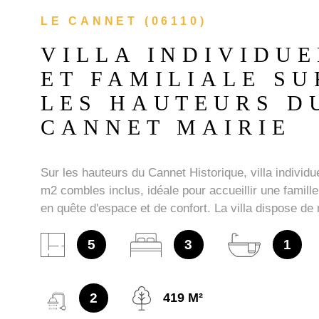
LE CANNET (06110)
VILLA INDIVIDUE
ET FAMILIALE SU
LES HAUTEURS D
CANNET MAIRIE
Sur les hauteurs du Cannet Historique, villa individu
m2 combles inclus, idéale pour accueillir une famil
en quête d'espace et de confort. La villa dispose d
atouts pour un quotidien agréable : des pièces bien 
espaces fonctionnels et un beau potentiel d'aména
5
3
1
consistant actuellement en : * au rez de chaussée :
33 m2, une pièce indépendante avec un point d'eau 
jardin: hall d'entrée, un beau séjour de 38 m2 avec 
2
419 M²
ouvert sur 2 terrasses storées, une cuisine séparé