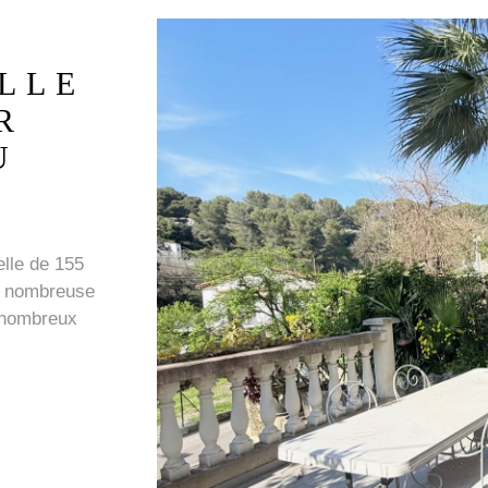
LLE
R
U
elle de 155
le nombreuse
e nombreux
réparties, des
gement
 un garage de
* au rez de
cheminée et
e de 10m2, un