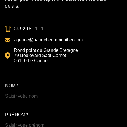
délais.
04 92 18 11 11
agence@bandelierimmobilier.com
Rond point du Grande Bretagne
79 Boulevard Sadi Carnot
06110
Le Cannet
NOM *
TRAD_MELTEM_VOSCOOR
PRÉNOM *