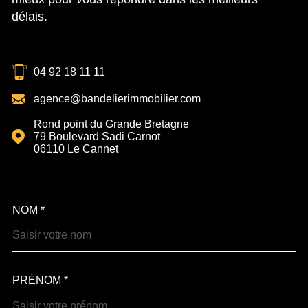
délais.
04 92 18 11 11
agence@bandelierimmobilier.com
Rond point du Grande Bretagne
79 Boulevard Sadi Carnot
06110
Le Cannet
NOM *
TRAD_MELTEM_VOSCOOR
PRÉNOM *