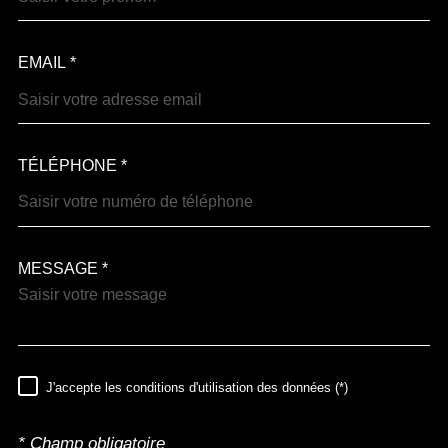
EMAIL *
TÉLÉPHONE *
MESSAGE *
TRAD_MELTEM_VOREDEM
J'accepte les conditions d'utilisation des données (*)
RÈGLEMENTATION
* Champ obligatoire