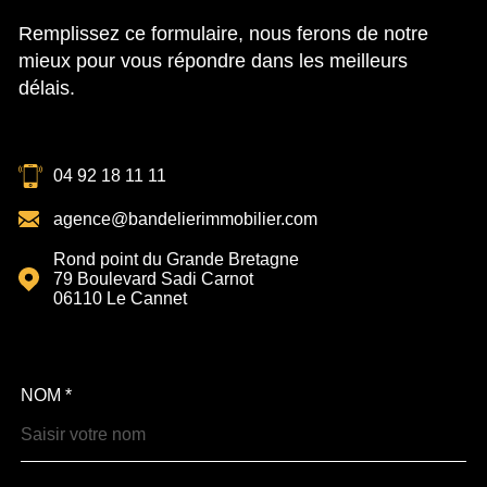
Remplissez ce formulaire, nous ferons de notre
mieux pour vous répondre dans les meilleurs
délais.
04 92 18 11 11
agence@bandelierimmobilier.com
Rond point du Grande Bretagne
79 Boulevard Sadi Carnot
06110
Le Cannet
NOM *
TRAD_MELTEM_VOSCOOR