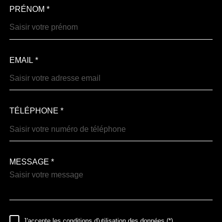
PRÉNOM *
EMAIL *
TÉLÉPHONE *
MESSAGE *
TRAD_MELTEM_VOREDEM
J'accepte les conditions d'utilisation des données (*)