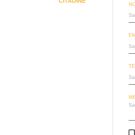
CITADINE
NO
EM
TÉ
ME