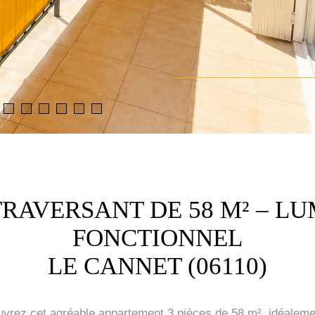
RAVERSANT DE 58 M² – L
FONCTIONNEL
LE CANNET (06110)
rez cet agréable appartement 3 pièces de 58 m², idéalemen