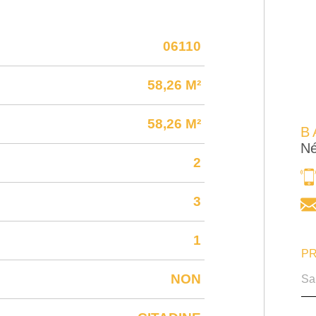
06110
58,26 M²
58,26 M²
B
Né
2
3
1
PR
NON