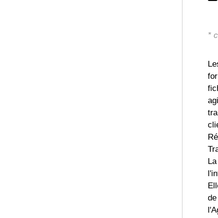
* 
Le
fo
fi
ag
tr
cl
Ré
Tr
La
l'i
El
de
l'