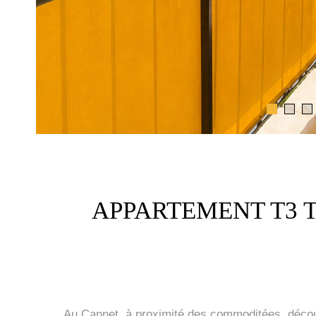
APPARTEMENT T3 T
Au Cannet, à proximité des commoditées, découv