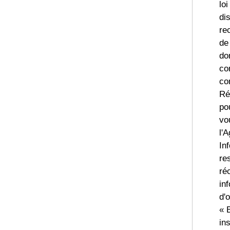
loi
di
rec
de 
do
co
co
Ré
po
vo
l'
In
re
ré
in
d'
« 
ins