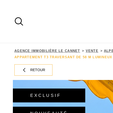
Aller
Aller
Aller
Aller
à
à
au
au
:
la
menu
contenu
recherche
principal
AGENCE IMMOBILIÈRE LE CANNET
VENTE
ALP
APPARTEMENT T3 TRAVERSANT DE 58 M LUMINEUX
RETOUR
EXCLUSIF