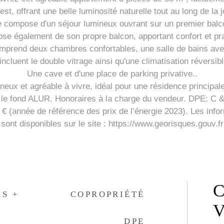
st, offrant une belle luminosité naturelle tout au long de la 
se compose d'un séjour lumineux ouvrant sur un premier balcon
se également de son propre balcon, apportant confort et prat
omprend deux chambres confortables, une salle de bains ave
incluent le double vitrage ainsi qu'une climatisation réversibl
Une cave et d'une place de parking privative..
neux et agréable à vivre, idéal pour une résidence princip
t le fond ALUR. Honoraires à la charge du vendeur. DPE: C
 € (année de référence des prix de l’énergie 2023). Les info
sont disponibles sur le site : https://www.georisques.gouv.fr
C
LS +
COPROPRIÉTÉ
V
DPE