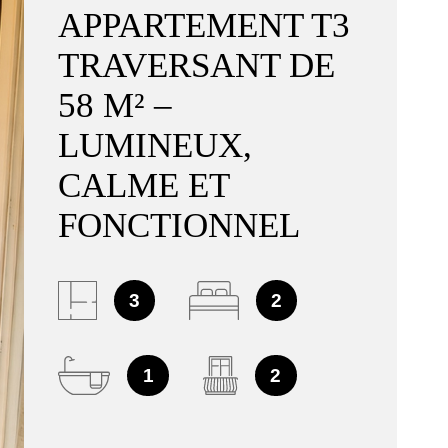
EXPERT
APPARTEMENT T3
TRAVERSANT DE
CONTAC
58 M² –
LUMINEUX,
CALME ET
FONCTIONNEL
3
2
1
2