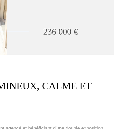
236 000 €
UMINEUX, CALME ET
t agencé et bénéficiant d'une double exposition