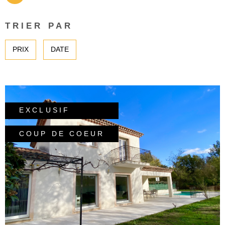
SURFACE
PLUS DE CRITÈRES
TRIER PAR
Pièces
RECHERCHER
PIÈCES
PRIX
DATE
RÉFÉRENCE
EXCLUSIF
COUP DE COEUR
VOIR LE BIEN