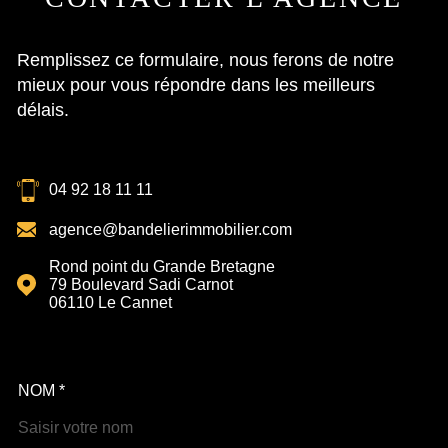
Remplissez ce formulaire, nous ferons de notre
mieux pour vous répondre dans les meilleurs
délais.
04 92 18 11 11
agence@bandelierimmobilier.com
Rond point du Grande Bretagne
79 Boulevard Sadi Carnot
06110
Le Cannet
NOM *
TRAD_MELTEM_VOSCOOR