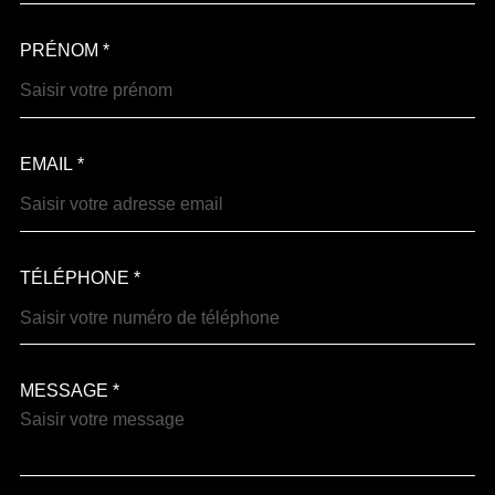
PRÉNOM *
EMAIL *
TÉLÉPHONE *
MESSAGE *
TRAD_MELTEM_VOREDEM