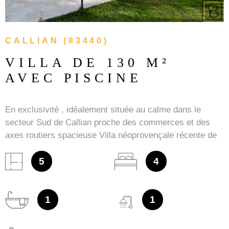
CALLIAN (83440)
VILLA DE 130 M²
AVEC PISCINE
En exclusivité , idéalement située au calme dans le
secteur Sud de Callian proche des commerces et des
axes routiers spacieuse Villa néoprovençale récente de
129 m² habitables avec piscine, garage de 24,50 m² et
un jardin plat de 978 m². La villa jumelée par le garage se
5
4
compose d'un séjour-salle à manger de 32 m² avec une
terrasse couverte, d'une cuisine semi-équipée
indépendante de 16 m², de 4 chambres avec placards
1
1
dont une de plain pied respectivement de 11 m², 13 m²,
16,50 m² et 13,40 m², une salle de bains et WC, une