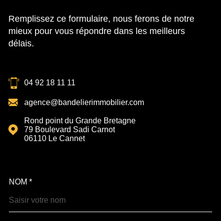
Remplissez ce formulaire, nous ferons de notre
mieux pour vous répondre dans les meilleurs
délais.
04 92 18 11 11
agence@bandelierimmobilier.com
Rond point du Grande Bretagne
79 Boulevard Sadi Carnot
06110
Le Cannet
NOM *
TRAD_MELTEM_VOSCOOR