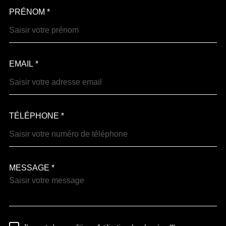
PRÉNOM *
EMAIL *
TÉLÉPHONE *
MESSAGE *
TRAD_MELTEM_VOREDEM