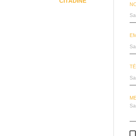
CITADINE
NO
EM
TÉ
ME