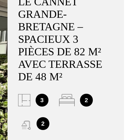
LE CANNET
EXPERT
GRANDE-
BRETAGNE –
CONTAC
SPACIEUX 3
PIÈCES DE 82 M²
AVEC TERRASSE
DE 48 M²
3
2
2