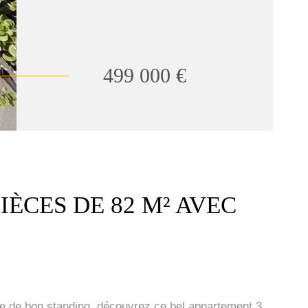
499 000 €
ÈCES DE 82 M² AVEC
e de bon standing, découvrez ce bel appartement 3