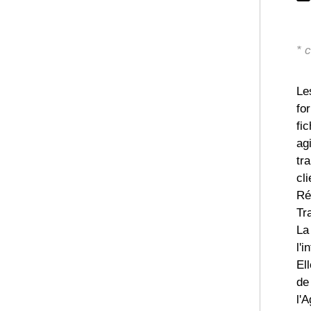
* 
Le
fo
fi
ag
tr
cl
Ré
Tr
La
l'i
El
de
l'