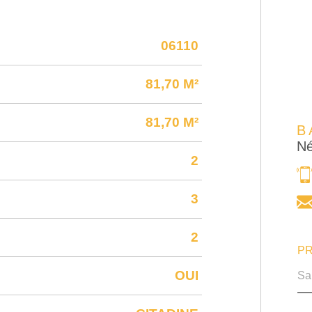
06110
81,70 M²
81,70 M²
B
Né
2
3
2
PR
OUI