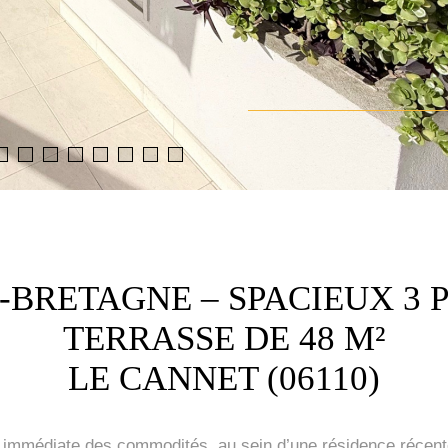
BRETAGNE – SPACIEUX 3 PI
TERRASSE DE 48 M²
LE CANNET (06110)
é immédiate des commodités, au sein d’une résidence récent