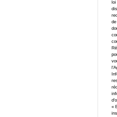
loi
di
rec
de 
do
co
co
Ré
po
vo
l'
In
re
ré
in
d'
« 
ins