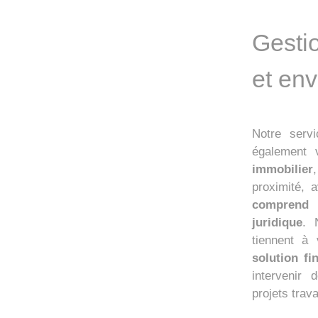
Gesti
et env
Notre ser
également 
immobilier
proximité, 
comprend 
juridique
. 
tiennent à
solution fi
intervenir
projets trav