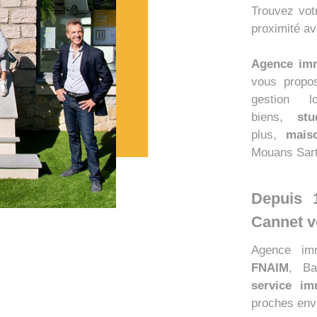
Trouvez vo
proximité av
Agence imm
vous propo
gestion l
biens,
st
plus,
mais
Mouans Sart
Depuis 
Cannet v
Agence imm
FNAIM
, Ba
service im
proches env