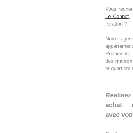
Vous reche
Le Cannet
,
location ?
Notre agen
appartemen
Rocheville,
des
maisons
et quartiers
Réalisez
achat d
avec vot