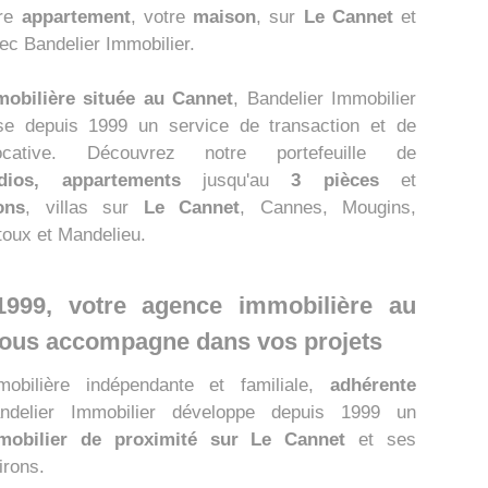
tre
appartement
, votre
maison
, sur
Le Cannet
et
ec Bandelier Immobilier.
obilière située au Cannet
, Bandelier Immobilier
se depuis 1999 un service de transaction et de
ocative. Découvrez notre portefeuille de
udios, appartements
jusqu'au
3 pièces
et
ons
, villas sur
Le Cannet
, Cannes, Mougins,
oux et Mandelieu.
1999, votre agence immobilière au
ous accompagne dans vos projets
obilière indépendante et familiale,
adhérente
ndelier Immobilier développe depuis 1999 un
mobilier de proximité sur Le Cannet
et ses
irons.