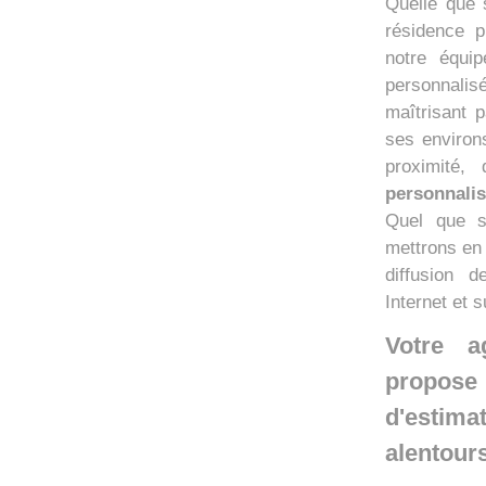
Quelle que s
résidence p
notre équi
personnalis
maîtrisant 
ses environ
proximité,
personnalis
Quel que s
mettrons en
diffusion 
Internet et s
Votre a
propose 
d'estima
alentour