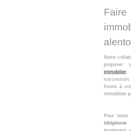
Fair
immo
alent
Notre colla
proposer
immobilier
, 
succession,
fixons à vo
immobilier 
Pour toute
téléphone
o
également 