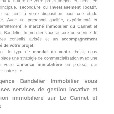
oit la nature de votre projet immobilier, achat en
rincipale, secondaire ou
investissement locatif
,
pe se tient à votre disposition pour une étude
ée. Avec un personnel qualifié, expérimenté et
parfaitement le
marché immobilier du Cannet
et
s, Bandelier Immobilier vous assure un service de
 des conseils avisés et
un accompagnement
é de votre projet
.
oit le type de
mandat de vente
choisi, nous
 place une stratégie de commercialisation avec une
de votre
annonce immobilière
en presse, sur
ur notre site.
gence Bandelier Immobilier vous
ses services de gestion locative et
tion immobilière sur Le Cannet et
s