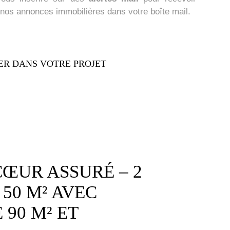
 nos annonces immobilières dans votre boîte mail.
R DANS VOTRE PROJET
CŒUR ASSURÉ – 2
 50 M² AVEC
 90 M² ET