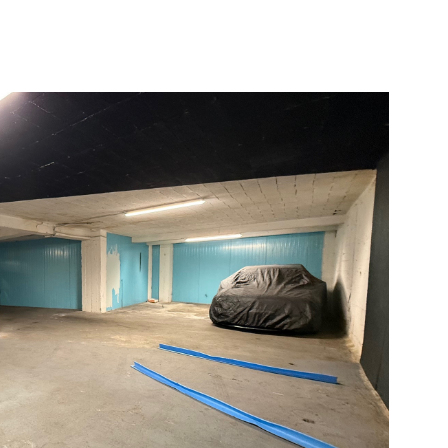
ayés....des références de solvabilité sont exigées.
nier Les risques naturels sur la zone sont
sur georisques.gouv.fr ,
VOIR LE BIEN