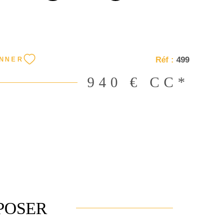
 ouverte, chambre spacieuse de 14.77 m2 avec
 rangement, salle d'eau et WC indépendant. Loyer
 € de charges locatives avec régularisations
prenant la consommation d'eau froide et l'entretien
sation. Prévoir 336 € annuels au titre de la taxe
Réf :
499
NNER
agères. 1700 € au titre du dépôt de garantie.
ence 689 € TTc dont 159 € pour état des lieux
940 €
CC*
ences de solvabilité exigées. dossiers validés apres
es de loyers impayés. pas de locations
ou de courte durée. Les risqiues naturels sont
 sur georisques
POSER