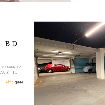
de loyers imp
Pas de saison
consultables 
2 BD
 en sous sol
 550 € TTC
Réf :
g444