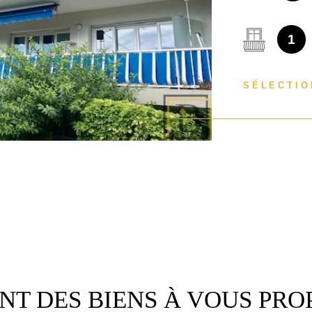
avec cuisine
penderies de
de 860 € + 80
1
annuelles com
de la climati
SÉLECTIO
d'ordures mén
Honorairs ag
entrée. Référ
des assuranc
saisonnières 
consultables
T DES BIENS À VOUS PRO