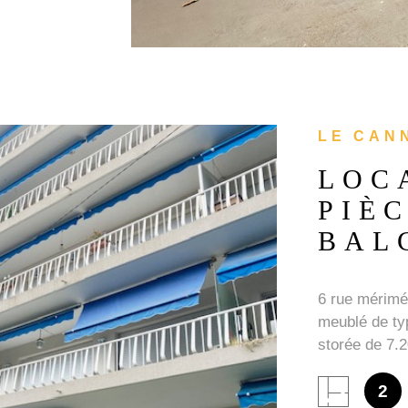
LE CANN
LOC
PIÈC
BAL
6 rue mérimé
meublé de ty
storée de 7.2
dégagée sans 
N
et climatisé 
2