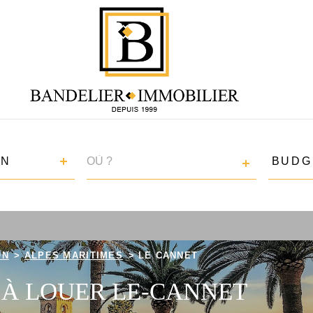
VILLE
BUDGE
EN
BUDG
RÉFÉRENCE
ON
ALPES MARITIMES
LE CANNET
 À LOUER LE-CANNET