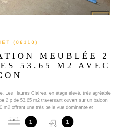
ET (06110)
ATION MEUBLÉE 2
ES 53.65 M2 AVEC
CON
e, Les Haures Claires, en étage élevé, très agréable
pe 2 p de 53.65 m2 traversant ouvert sur un balcon
0 m2 offrant une très belle vue dominante et
vis à vis. L'appartement en très bon état entretien
se compose d'un vaste hall d'entrée, séjour de 27 m2
1
1